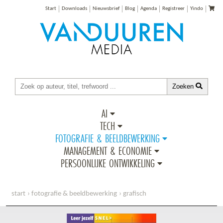
Start
Downloads
Nieuwsbrief
Blog
Agenda
Registreer
Yindo
Zoeken
AI
TECH
FOTOGRAFIE & BEELDBEWERKING
MANAGEMENT & ECONOMIE
PERSOONLIJKE ONTWIKKELING
start
fotografie & beeldbewerking
grafisch
leer jezelf snel photoshop elements 10