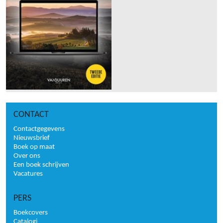
CONTACT
Contactgegevens
Nieuwsbrief
Boek op maat
Over ons
Een boek schrijven
Vacatures
PERS
Boekcovers
Catalogi