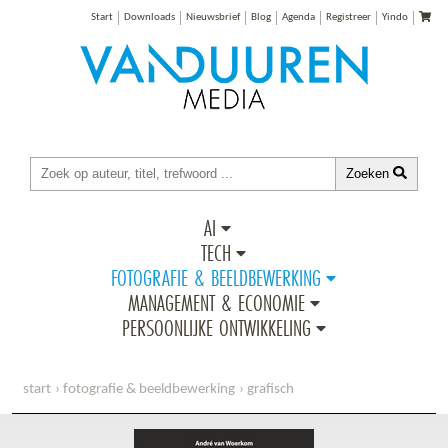
Start
Downloads
Nieuwsbrief
Blog
Agenda
Registreer
Yindo
Zoeken
AI
TECH
FOTOGRAFIE & BEELDBEWERKING
MANAGEMENT & ECONOMIE
PERSOONLIJKE ONTWIKKELING
start
fotografie & beeldbewerking
grafisch
ontdek photoshop elements 13