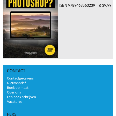
ISBN
9789463563239
|
€ 39,99
CONTACT
Contactgegevens
Nieuwsbrief
Boek op maat
Over ons
Een boek schrijven
Vacatures
PERS