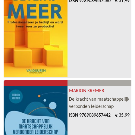
ISBN
9789089657480
|
€ 31,99
MARION KREMER
De kracht van maatschappelijk
verbonden leiderschap
ISBN
9789089657442
|
€ 35,99