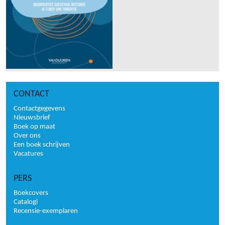
CONTACT
Contactgegevens
Nieuwsbrief
Boek op maat
Over ons
Een boek schrijven
Vacatures
PERS
Boekcovers
Catalogi
Recensie-exemplaren