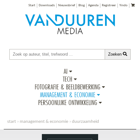
Start
Downloads
Nieuwsbrief
Blog
Agenda
Registreer
Yindo
Zoeken
AI
TECH
FOTOGRAFIE & BEELDBEWERKING
MANAGEMENT & ECONOMIE
PERSOONLIJKE ONTWIKKELING
start
management & economie
duurzaamheid
bloed, zweet, maar samen