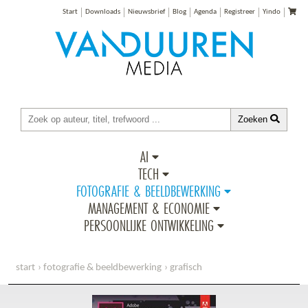
Start
Downloads
Nieuwsbrief
Blog
Agenda
Registreer
Yindo
Zoeken
AI
TECH
FOTOGRAFIE & BEELDBEWERKING
MANAGEMENT & ECONOMIE
PERSOONLIJKE ONTWIKKELING
start
fotografie & beeldbewerking
grafisch
classroom in a book: adobe indesign cc 2018