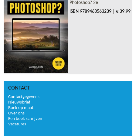
Photoshop? 2e
ISBN
9789463563239
|
€ 39,99
CONTACT
Contactgegevens
Nieuwsbrief
Boek op maat
Over ons
Een boek schrijven
Vacatures