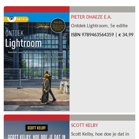
PIETER DHAEZE E.A.
Ontdek Lightroom, 5e editie
ISBN
9789463564359
|
€ 34,99
SCOTT KELBY
Scott Kelby, hoe doe je dat in