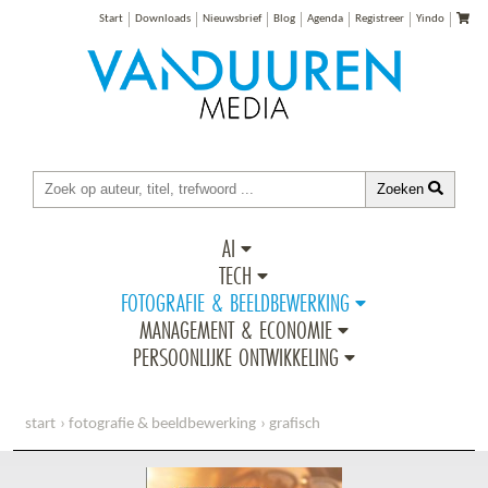
Start
Downloads
Nieuwsbrief
Blog
Agenda
Registreer
Yindo
Zoeken
AI
TECH
FOTOGRAFIE & BEELDBEWERKING
MANAGEMENT & ECONOMIE
PERSOONLIJKE ONTWIKKELING
start
fotografie & beeldbewerking
grafisch
scott kelby, hoe doe je dat in lightroom classic?