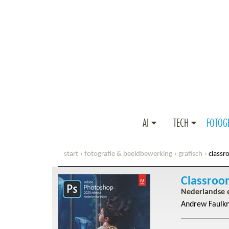
AI
TECH
FOTOG
start
fotografie & beeldbewerking
grafisch
classr
Classroo
Nederlandse e
Andrew Faulk