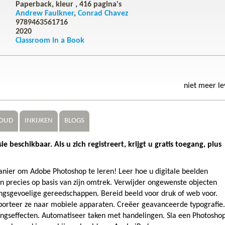
Paperback, kleur ,
416
pagina's
Andrew Faulkner
Conrad Chavez
9789463561716
2020
Classroom in a Book
niet meer l
OUD
INKIJKEN
BLOGS
 beschikbaar. Als u zich registreert, krijgt u gratis toegang, plus
anier om Adobe Photoshop te leren! Leer hoe u digitale beelden
en precies op basis van zijn omtrek. Verwijder ongewenste objecten
gsgevoelige gereedschappen. Bereid beeld voor druk of web voor.
orteer ze naar mobiele apparaten. Creëer geavanceerde typografie.
gseffecten. Automatiseer taken met handelingen. Sla een Photosho