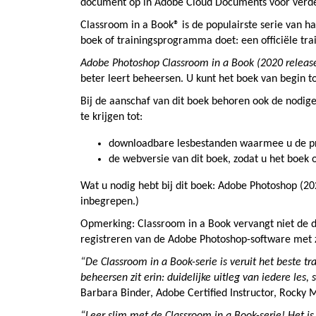
document op in Adobe Cloud Documents voor verde
Classroom in a Book® is de populairste serie van h
boek of trainingsprogramma doet: een officiële tr
Adobe Photoshop Classroom in a Book (2020 releas
beter leert beheersen. U kunt het boek van begin tot
Bij de aanschaf van dit boek behoren ook de nodige 
te krijgen tot:
downloadbare lesbestanden waarmee u de pro
de webversie van dit boek, zodat u het boek o
Wat u nodig hebt bij dit boek: Adobe Photoshop (20
inbegrepen.)
Opmerking: Classroom in a Book vervangt niet de d
registreren van de Adobe Photoshop-software met
“De Classroom in a Book-serie is veruit het beste t
beheersen zit erin: duidelijke uitleg van iedere les
Barbara Binder, Adobe Certified Instructor, Rocky 