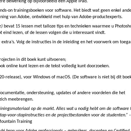
re bewerking op bijvoorbeeld een Apple iPad.
ands-on trainingsboeken voor software. Het biedt wat geen enkel and
aining van Adobe, ontwikkeld met hulp van Adobe-productexperts.
e)
bevat 15 lessen met talloze tips en technieken waarmee u Photosh
 eind lezen, of de lessen volgen die u interessant vindt.
extra’s. Volg de instructies in de inleiding en het voorwerk om toeg
jecten in dit boek kunt uitvoeren;
ok online kunt lezen en de tekst volledig kunt doorzoeken.
20-release), voor Windows of macOS. (De software is niet bij dit boe
ocumentatie, ondersteuning, updates of andere voordelen die het
 zich meebrengen.
rainingsmateriaal op de markt. Alles wat u nodig hebt om de software 
, stap-voor-stapinstructies en de projectbestanden voor de studenten.”
-
Mountain Training