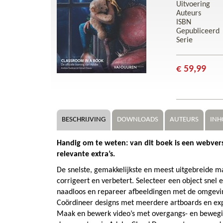
Uitvoering
Auteurs
ISBN
Gepubliceerd
Serie
€ 59,99
BESCHRIJVING
DOWNLOADS
AUTEURS
INH
Handig om te weten: van dit boek is een webversie
relevante extra’s.
De snelste, gemakkelijkste en meest uitgebreide m
corrigeert en verbetert. Selecteer een object snel 
naadloos en repareer afbeeldingen met de omgevin
Coördineer designs met meerdere artboards en exp
Maak en bewerk video’s met overgangs- en bewegin