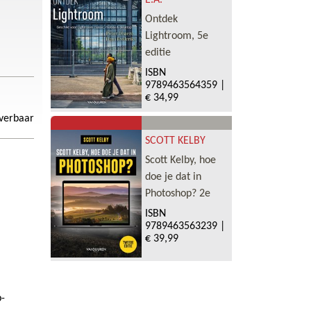
E.A.
Ontdek
Lightroom, 5e
editie
ISBN
9789463564359
|
€ 34,99
everbaar
SCOTT KELBY
Scott Kelby, hoe
doe je dat in
Photoshop? 2e
ISBN
9789463563239
|
€ 39,99
p-