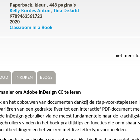
Paperback, kleur ,
448
pagina's
Kelly Kordes Anton
Tina DeJarld
9789463561723
2020
Classroom in a Book
niet meer l
OUD
INKIJKEN
BLOGS
 manier om Adobe InDesign CC te leren
k en het opbouwen van documenten dankzij de stap-voor-staplessen 
k variëren van een gedrukte flyer tot een interactief PDF-document me
de InDesign-gebruiker via de meest fundamentele naar de krachtigst
gebruikers vinden in het boek praktijktips en functies die onmisbaar 
 van afbeeldingen en het werken met live lettertypevoorbeelden.