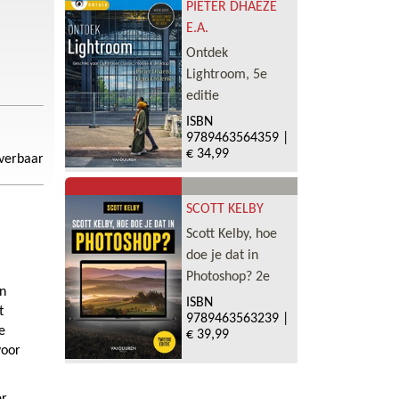
PIETER DHAEZE
E.A.
Ontdek
Lightroom, 5e
editie
ISBN
9789463564359
|
€ 34,99
everbaar
SCOTT KELBY
Scott Kelby, hoe
doe je dat in
Photoshop? 2e
in
ISBN
t
9789463563239
|
e
€ 39,99
voor