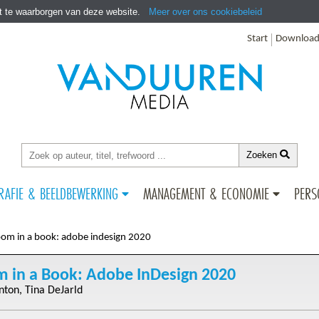
it te waarborgen van deze website.
Meer over ons cookiebeleid
Start
Download
Zoeken
RAFIE & BEELDBEWERKING
MANAGEMENT & ECONOMIE
PERS
oom in a book: adobe indesign 2020
m in a Book: Adobe InDesign 2020
Anton
Tina DeJarld