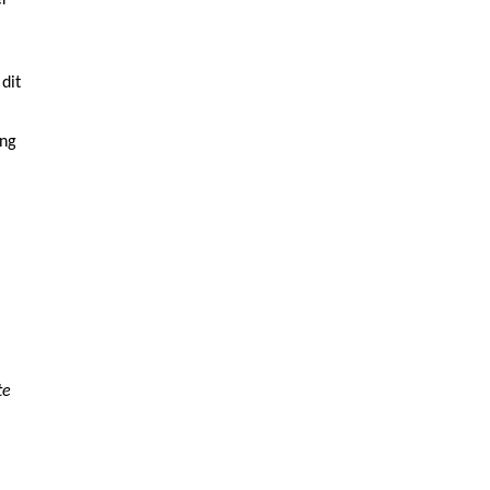
er
dit
ang
te