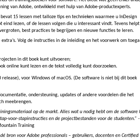
ands-on trainingsboeken voor software. Het biedt wat geen enkel and
aining van Adobe, ontwikkeld met hulp van Adobe-productexperts.
bevat 15 lessen met talloze tips en technieken waarmee u InDesign
 eind lezen, of de lessen volgen die u interessant vindt. Tevens helpt 
ergroten, best practices te begrijpen en nieuwe functies te leren.
extra’s. Volg de instructies in de inleiding en het voorwerk om toeg
jecten in dit boek kunt uitvoeren;
ok online kunt lezen en de tekst volledig kunt doorzoeken.
 release), voor Windows of macOS. (De software is niet bij dit boek
ocumentatie, ondersteuning, updates of andere voordelen die het
ich meebrengen.
rainingsmateriaal op de markt. Alles wat u nodig hebt om de software 
, stap-voor-stapinstructies en de projectbestanden voor de studenten.”
-
Mountain Training
 dé bron voor Adobe professionals – gebruikers, docenten en Certified