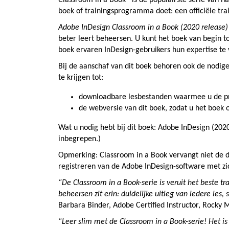
Classroom in a Book® is de populairste serie van h
boek of trainingsprogramma doet: een officiële tr
Adobe InDesign Classroom in a Book (2020 release)
beter leert beheersen. U kunt het boek van begin tot
boek ervaren InDesign-gebruikers hun expertise te v
Bij de aanschaf van dit boek behoren ook de nodige 
te krijgen tot:
downloadbare lesbestanden waarmee u de pro
de webversie van dit boek, zodat u het boek o
Wat u nodig hebt bij dit boek: Adobe InDesign (2020
inbegrepen.)
Opmerking: Classroom in a Book vervangt niet de d
registreren van de Adobe InDesign-software met z
“De Classroom in a Book-serie is veruit het beste t
beheersen zit erin: duidelijke uitleg van iedere les
Barbara Binder, Adobe Certified Instructor, Rocky 
“Leer slim met de Classroom in a Book-serie! Het is